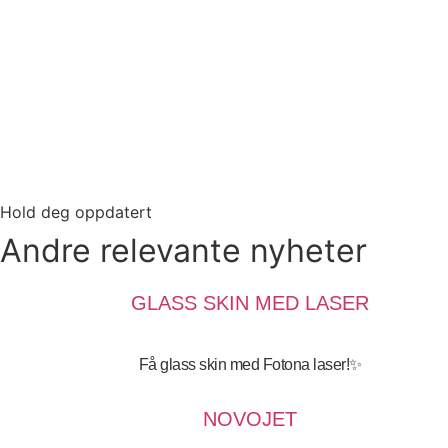
Hold deg oppdatert
Andre relevante nyheter
4.09.2025
GLASS SKIN MED LASER
Få glass skin med Fotona laser!✨
4.09.2025
NOVOJET