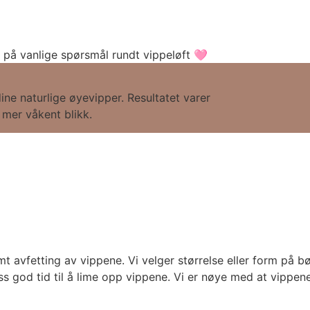
 på vanlige spørsmål rundt vippeløft 🩷
ne naturlige øyevipper. Resultatet varer
t mer våkent blikk.
 avfetting av vippene. Vi velger størrelse eller form på bø
ss god tid til å lime opp vippene. Vi er nøye med at vippene