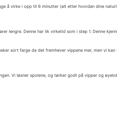
 å virke i opp til 6 minutter (alt etter hvordan dine naturl
er lengre. Denne har lik virketid som i step 1. Denne kjenne
ønsker sort farge da det fremhever vippene mer, men vi kan 
ngen. Vi løsner spolene, og tørker godt på vipper og øyelo