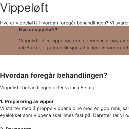
Vippeløft
Hva er vippeløft? Hvordan foregår behandlingen? Vi svarer
Hva er vippeløft?
Vippeløft eller vippebøy er en permanent bøy av di
i 4-6 uker, og gir en illusjon av lengre vipper og e
Hvordan foregår behandlingen?
Vippeløft-behandlingen deler vi inn i 5 steg:
1.
Preparering av vipper
Vi starter med å preppe vippene dine med en god rens, samt
øyelokket som vippene skal limes fast på. Deretter tar vi o
2.
Permanent