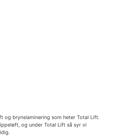
t og brynslaminering som heter Total Lift.
eløft, og under Total Lift så syr vi
idig.