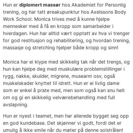
Hun er
diplomert massør
hos Akademiet for Personlig
trening, og har tatt øreakupunktur hos Axelssons Body
Work School. Monica trives med å kunne hjelpe
mennesker med å få en kropp som samarbeider i
hverdagen. Hun har alltid vært opptatt av hva vi trenger
for god restitusjon og rehabilitering, og hvordan trening,
massasje og stretching hjelper både kropp og sinn!
Monica har ei klype med skikkelig tak når det trengs, og
hun kan hjelpe deg med muskulære problemstillinger i
rygg, nakke, skulder, migrene, musearm osv, også
muskelskader knyttet til idrett. Hun er ei livlig dame
som er enkel å prate med, men som også kan snu helt
om og gi en skikkelig velværebehandling med full
avslapning.
Hun er nyest i teamet, men har allerede bygget seg opp
en god kundebase. Det skjønner vi godt, fordi det er
umulig å ikke smile når du møter på denne solstrålen!